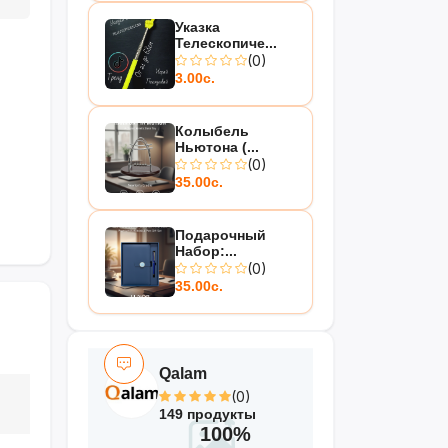
Указка
Телескопиче...
(0)
3.00с.
Колыбель
Ньютона (...
(0)
35.00с.
Подарочный
Набор:...
(0)
35.00с.
Qalam
(0)
149 продукты
100%