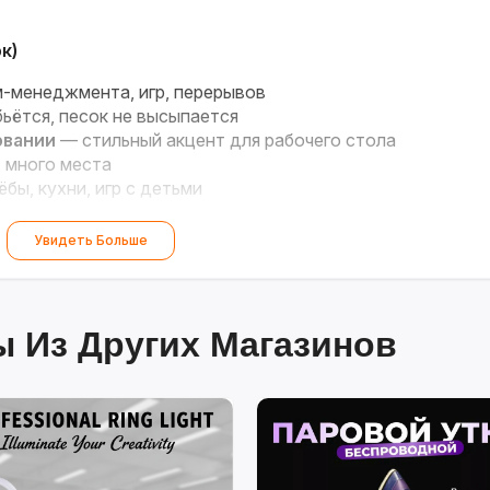
к)
-менеджмента, игр, перерывов
ьётся, песок не высыпается
овании
— стильный акцент для рабочего стола
 много места
бы, кухни, игр с детьми
ни!
Увидеть Больше
 Из Других Магазинов