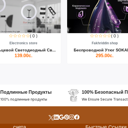
( 0 )
( 0 )
Electronics store
Fakhriddin shop
ьцевой Светодиодный Св...
Беспроводной Утюг SOKAN
139.00с.
295.00с.
Подлинные Продукты
100% Безопасный П
100% подлинные продукты
We Ensure Secure Transact
счета
Быстрые Ссылки