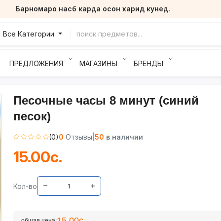
Барномаро насб карда осон харид кунед.
Все Категории
ПРЕДЛОЖЕНИЯ
МАГАЗИНЫ
БРЕНДЫ
Песочные часы 8 минут (синий
песок)
(0)
0
Отзывы
|
50
в наличии
15.00с.
Кол-во
15.00с.
общая цена: