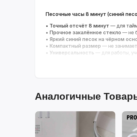
Песочные часы 8 минут (синий песо
•
Точный отсчёт 8 минут
— для тайм
•
Прочное закалённое стекло
— не б
•
Яркий синий песок на чёрном осн
•
Компактный размер
— не занимает
•
Универсальность
— для работы, учё
Стиль и точность для вашего време
Аналогичные Товары