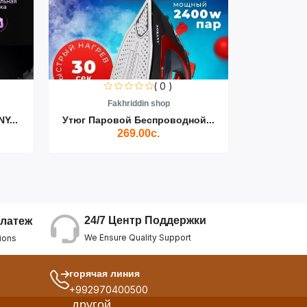
( 0 )
Fakhriddin shop
F
Y...
Утюг Паровой Беспроводной...
Пылесос D
269.00с.
24/7 Центр Поддержки
латеж
We Ensure Quality Support
ions
горячая линия
+992970400500
другой