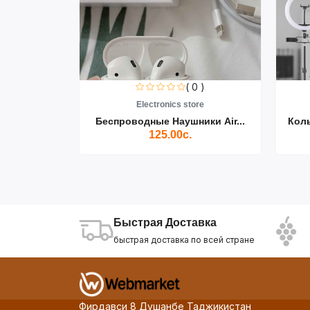
0 )
( 0 )
re
Electronics store
ики Air...
Беспроводные Наушники Air...
Кол
125.00с.
Быстрая Доставка
быстрая доставка по всей стране
Фирдавси 8 Душанбе Таджикистан