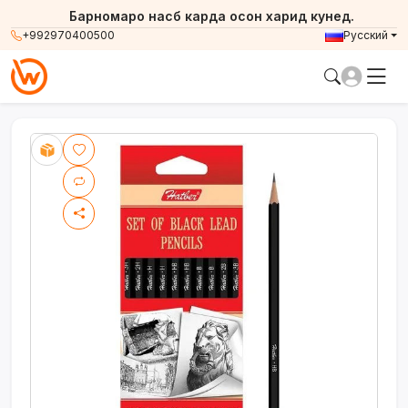
Барномаро насб карда осон харид кунед.
+992970400500
Русский