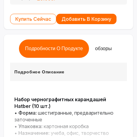
Купить Сейчас
Добавить В Корзину
Подробности О Продукте
обзоры
Подробное Описание
Набор чернографитных карандашей
Hatber (10 шт.)
•
Форма:
шестигранные, предварительно
заточенные
•
Упаковка:
картонная коробка
•
Назначение:
учеба, офис, творчество