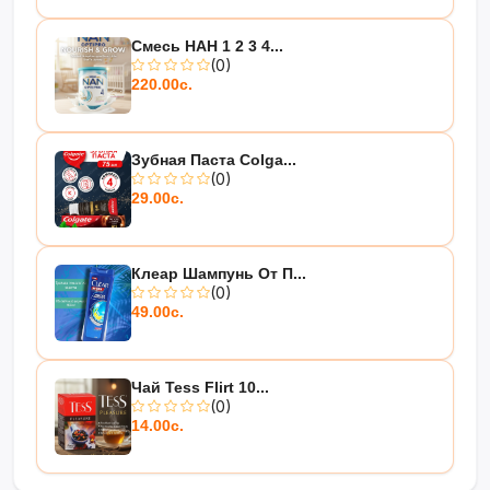
Смесь НАН 1 2 3 4...
(0)
220.00с.
Зубная Паста Colga...
(0)
29.00с.
Клеар Шампунь От П...
(0)
49.00с.
Чай Tess Flirt 10...
(0)
14.00с.