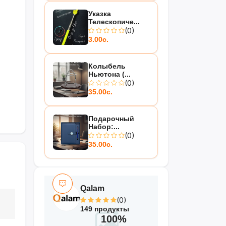
Указка
Телескопиче...
(0)
3.00с.
Колыбель
Ньютона (...
(0)
35.00с.
Подарочный
Набор:...
(0)
35.00с.
Qalam
(0)
149 продукты
100%