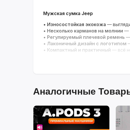
Мужская сумка Jeep
•
Износостойкая экокожа
— выгляди
•
Несколько карманов на молнии
— 
•
Регулируемый плечевой ремень
— 
•
Лаконичный дизайн с логотипом
—
•
Компактный и практичный
— всё н
Надёжный спутник для ваших горо
Аналогичные Товары