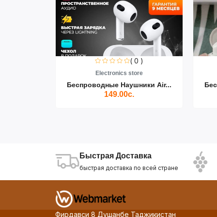
( 0 )
( 0 )
Electronics store
Electronics store
дные Наушники Air...
Беспроводные Наушники Air...
149.00с.
125.00с.
Быстрая Доставка
быстрая доставка по всей стране
Фирдавси 8 Душанбе Таджикистан