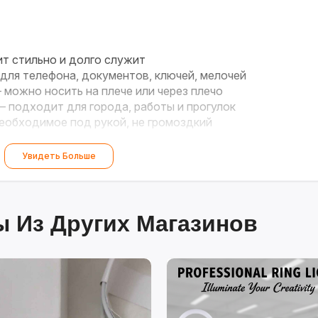
т стильно и долго служит
для телефона, документов, ключей, мелочей
можно носить на плече или через плечо
 подходит для города, работы и прогулок
еобходимое под рукой, не громоздкий
дских приключений!
Увидеть Больше
 Из Других Магазинов