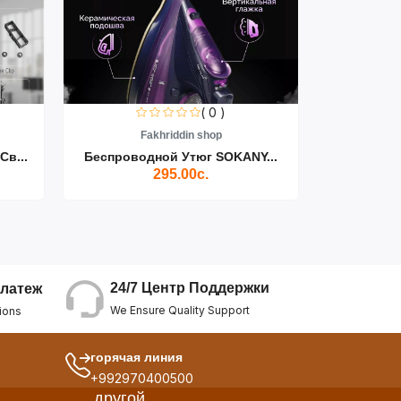
( 0 )
( 0 )
din shop
Fakhriddin shop
Утюг SOKANY...
Утюг Паровой Беспроводной...
.00с.
269.00с.
24/7 Центр Поддержки
латеж
We Ensure Quality Support
ions
горячая линия
+992970400500
другой