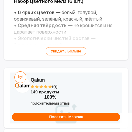
Набор цветного мела (6 шт.)
•
6 ярких цветов
— белый, голубой,
оранжевый, зелёный, красный, жёлтый
•
Средняя твёрдость
— не крошится и не
царапает поверхности
•
Экологически чистый состав
—
безопасен для детей
•
Универсальность
— для асфальта, досок,
Увидеть Больше
бумаги и дерева
•
Удобная упаковка с европодвесом
—
легко хранить и переносить
Qalam
(0)
149 продукты
100%
положительный отзыв
Посетить Магазин