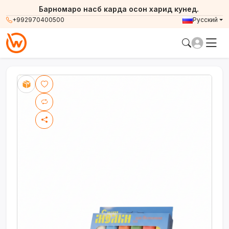
Барномаро насб карда осон харид кунед.
+992970400500
Русский