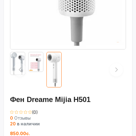
Фен Dreame Mijia H501
(0)
0
Отзывы
20
в наличии
850.00с.