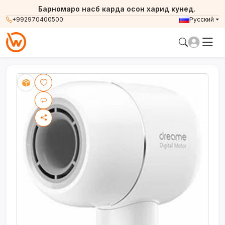
Барномаро насб карда осон харид кунед.
+992970400500
Русский