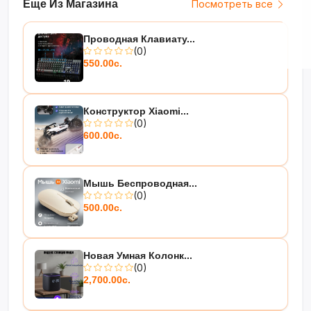
Еще Из Магазина
Посмотреть все
Проводная Клавиату...
(0)
550.00с.
Конструктор Xiaomi...
(0)
600.00с.
Мышь Беспроводная...
(0)
500.00с.
Новая Умная Колонк...
(0)
2,700.00с.