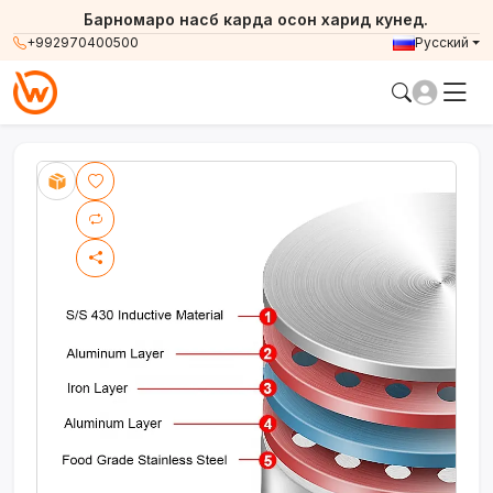
Барномаро насб карда осон харид кунед.
+992970400500
Русский