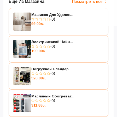
Еще Из Магазина
Посмотреть все
Машинка Для Удален...
(0)
99.00с.
Электрический Чайн...
(0)
190.00с.
Погружной Блендер...
(0)
320.00с.
Масляный Обогреват...
(0)
311.88с.