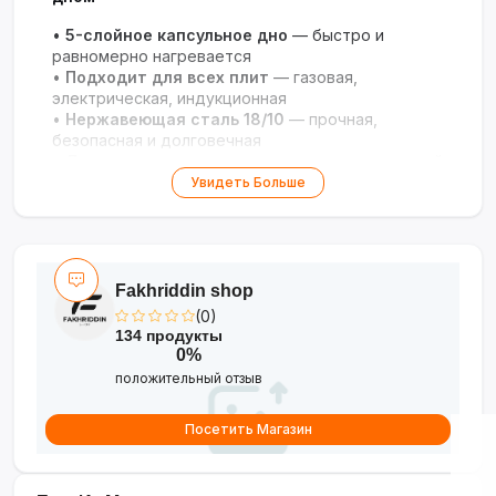
•
5-слойное капсульное дно
— быстро и
равномерно нагревается
•
Подходит для всех плит
— газовая,
электрическая, индукционная
•
Нержавеющая сталь 18/10
— прочная,
безопасная и долговечная
•
Легко моется
— можно мыть в посудомоечной
машине
Увидеть Больше
•
Еда не пригорает
— качественное дно для
комфортной готовки
Идеальная кастрюля для вкусных и здоровых
блюд!
Fakhriddin shop
(0)
134 продукты
0%
положительный отзыв
Посетить Магазин