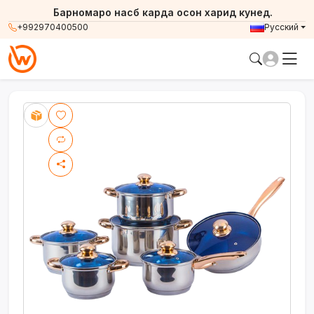
Барномаро насб карда осон харид кунед.
+992970400500
Русский