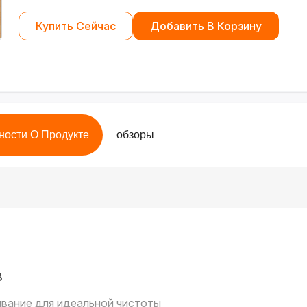
Купить Сейчас
Добавить В Корзину
ности О Продукте
обзоры
B
вание для идеальной чистоты