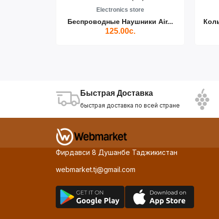
re
Electronics store
ики Air...
Беспроводные Наушники Air...
Кол
125.00с.
Быстрая Доставка
быстрая доставка по всей стране
Фирдавси 8 Душанбе Таджикистан
webmarket.tj@gmail.com