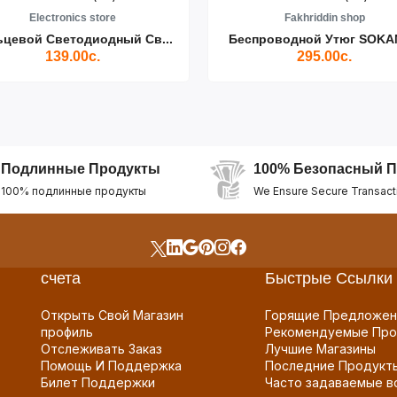
Electronics store
Fakhriddin shop
ьцевой Светодиодный Св...
Беспроводной Утюг SOKAN
139.00с.
295.00с.
Подлинные Продукты
100% Безопасный П
100% подлинные продукты
We Ensure Secure Transact
счета
Быстрые Ссылки
Открыть Свой Магазин
Горящие Предложен
профиль
Рекомендуемые Про
Отслеживать Заказ
Лучшие Магазины
Помощь И Поддержка
Последние Продукт
Билет Поддержки
Часто задаваемые в