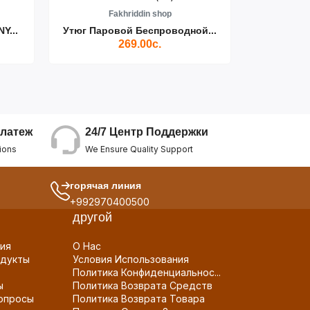
Fakhriddin shop
F
Y...
Утюг Паровой Беспроводной...
Пылесос D
269.00с.
24/7 Центр Поддержки
латеж
We Ensure Quality Support
ions
горячая линия
+992970400500
другой
ия
О Нас
дукты
Условия Использования
Политика Конфиденциальнос...
ы
Политика Возврата Средств
опросы
Политика Возврата Товара