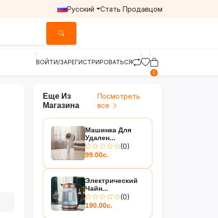
Русский
Стать Продавцом
ВОЙТИ/ЗАРЕГИСТРИРОВАТЬСЯ
0
Еще Из
Посмотреть
Магазина
все
Машинка Для
Удален...
(0)
99.00с.
Электрический
Чайн...
(0)
190.00с.