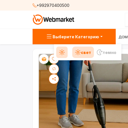
+992970400500
Выберите Категорию
ДОМ
свет
темно