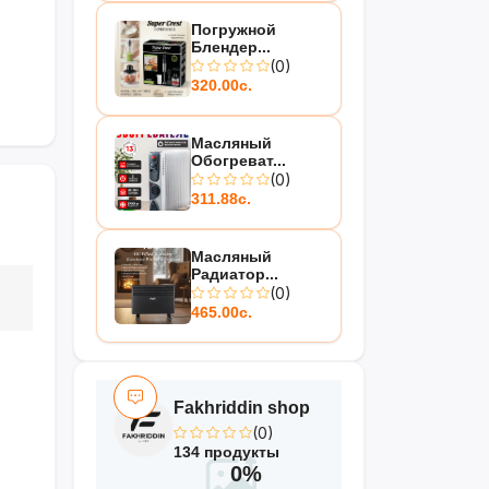
Погружной
Блендер...
(0)
320.00с.
Масляный
Обогреват...
(0)
311.88с.
Масляный
Радиатор...
(0)
465.00с.
Fakhriddin shop
(0)
134 продукты
0%