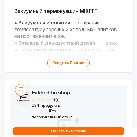
Вакуумный термокувшин MIXFFF
•
Вакуумная изоляция
— сохраняет
температуру горячих и холодных напитков
на протяжении часов
•
Стильный двухцветный дизайн
— верх
из гладкого бежевого пластика с золотой
полосой, низ — мраморный принт «под
дерево»
Увидеть Больше
•
Удобный носик и эргономичная ручка
—
лёгкое наливание без проливания,
комфортный захват
•
Объём 1–1,6 л
— идеален для дома, офиса,
Fakhriddin shop
пикников и поездок
(0)
•
Универсальность
— подходит для кофе,
134 продукты
чая, соков, лимонадов и других напитков
0%
положительный отзыв
Посетить Магазин