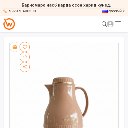
Барномаро насб карда осон харид кунед.
+992970400500
Русский