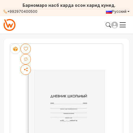
Барномаро насб карда осон харид кунед.
+992970400500
Русский