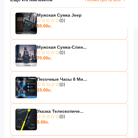
Мужская Сумка Jeep
(0)
55.00с.
Мужская Сумка-Слин...
(0)
70.00с.
Песочные Часы 8 Ми...
(0)
15.00с.
Указка Телескопиче...
(0)
3.00с.