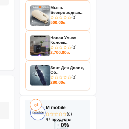
Мышь
Беспроводная...
(0)
500.00с.
Новая Умная
Колонк...
(0)
2,700.00с.
Зонт Для Двоих,
Об...
(0)
280.00с.
M-mobile
(0)
47 продукты
0%