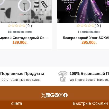
( 0 )
( 0 )
Electronics store
Fakhriddin shop
ьцевой Светодиодный Св...
Беспроводной Утюг SOKAN
139.00с.
295.00с.
Подлинные Продукты
100% Безопасный П
100% подлинные продукты
We Ensure Secure Transact
счета
Быстрые Ссылки