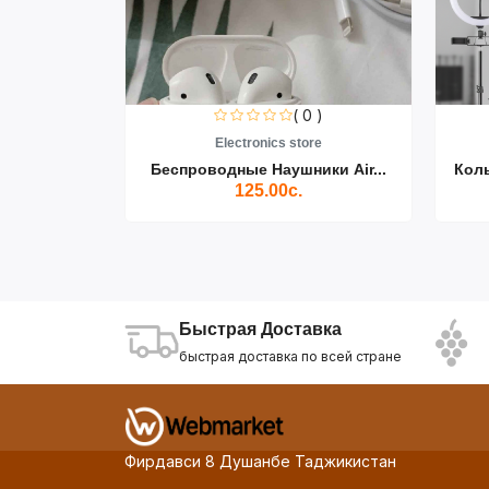
0 )
( 0 )
re
Electronics store
ики Air...
Беспроводные Наушники Air...
Кол
125.00с.
Быстрая Доставка
быстрая доставка по всей стране
Фирдавси 8 Душанбе Таджикистан