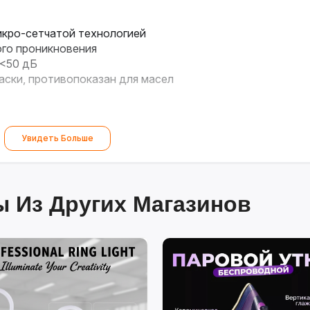
икро-сетчатой технологией
ого проникновения
 <50 дБ
аски, противопоказан для масел
Увидеть Больше
 Из Других Магазинов