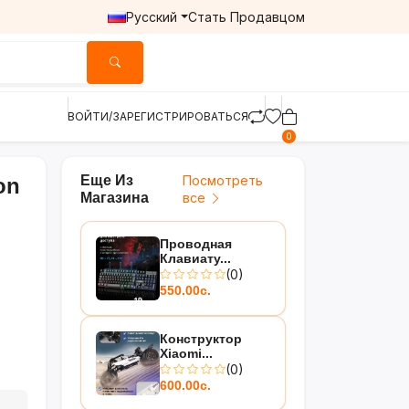
Русский
Стать Продавцом
ВОЙТИ/ЗАРЕГИСТРИРОВАТЬСЯ
0
Еще Из
Посмотреть
on
Магазина
все
Проводная
Клавиату...
(0)
550.00с.
Конструктор
Xiaomi...
(0)
600.00с.