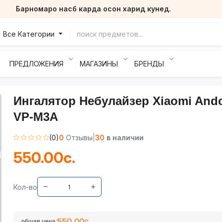
Барномаро насб карда осон харид кунед.
Все Категории
ПРЕДЛОЖЕНИЯ
МАГАЗИНЫ
БРЕНДЫ
Ингалятор Небулайзер Xiaomi And
VP-M3A
(0)
0
Отзывы
|
30
в наличии
550.00с.
Кол-во
550.00с.
общая цена: