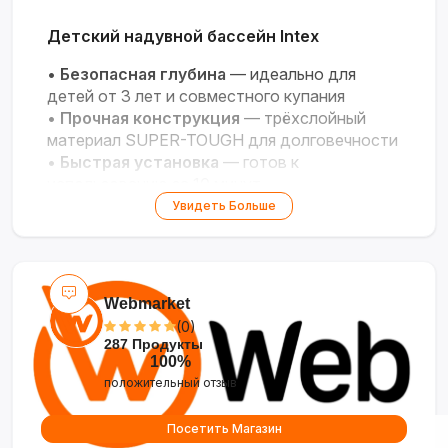
Детский надувной бассейн Intex
•
Безопасная глубина
— идеально для
детей от 3 лет и совместного купания
•
Прочная конструкция
— трёхслойный
материал SUPER-TOUGH для долговечности
•
Быстрая установка
— готов к
использованию за 10 минут
•
Компактность
— легко разместить на
Увидеть Больше
любой ровной поверхности
•
Мобильность
— просто собирается и
переносится
Webmarket
(0)
287 Продукты
100%
положительный отзыв
Посетить Магазин