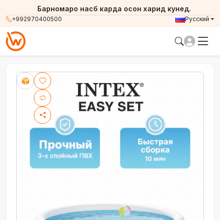
Барномаро насб карда осон харид кунед.
+992970400500
Русский