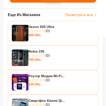
Еще Из Магазина
Посмотреть все
Чехол S25 Ultra
(0)
400.00с.
Nokia 150
(0)
700.00с.
Роутер Модем Wi-Fi...
(0)
230.00с.
Смартфон Xiaomi Qi...
(0)