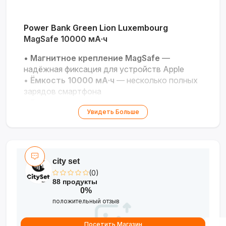
Power Bank Green Lion Luxembourg
MagSafe 10000 мА·ч
•
Магнитное крепление MagSafe
—
надёжная фиксация для устройств Apple
•
Ёмкость 10000 мА·ч
— несколько полных
зарядов смартфона
•
Быстрая зарядка
— экономия времени при
Увидеть Больше
подключении
•
Компактный корпус
— лёгкость и
удобство переноски
•
Защита от перегрузок
— безопасность
для ваших устройствa
city set
(0)
88 продукты
0%
положительный отзыв
Посетить Магазин