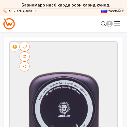
Барномаро насб карда осон харид кунед.
+992970400500
Русский