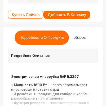
Купить Сейчас
Добавить В Корзину
Подробности О Продукте
обзоры
Подробное Описание
Электрическая мясорубка RAF R.3397
•
Мощность 1800 Вт
— легко перемалывает
мясо, овощи и готовит фарш
•
3 решётки + насадки для колбас и кеббе
—
разнообразие в приготовлении
•
Функция реверса
— помогает справиться с