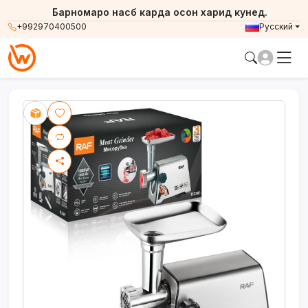
Барномаро насб карда осон харид кунед.
+992970400500
Русский