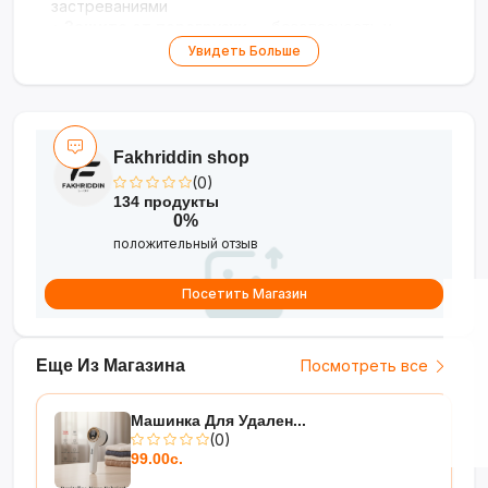
застреваниями
•
Защита от перегрузки
— безопасность и
долгий срок службы
Увидеть Больше
•
Компактный дизайн
— не занимает много
места на кухне
Надёжный помощник для домашних
кулинарных экспериментов!
Fakhriddin shop
(0)
134 продукты
0%
положительный отзыв
Посетить Магазин
Еще Из Магазина
Посмотреть все
Машинка Для Удален...
(0)
99.00с.