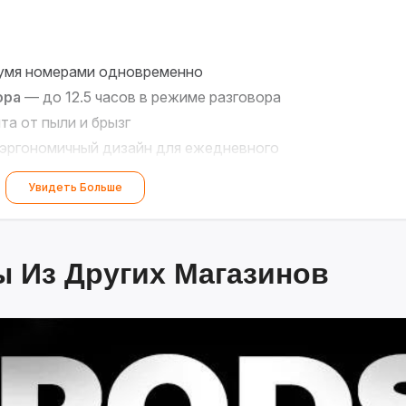
умя номерами одновременно
ора
— до 12.5 часов в режиме разговора
а от пыли и брызг
эргономичный дизайн для ежедневного
Увидеть Больше
дом звонке!
?✨
 Из Других Магазинов