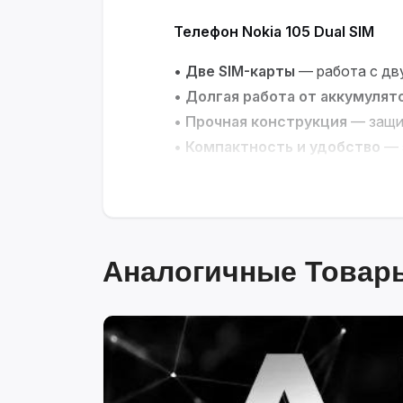
Телефон Nokia 105 Dual SIM
•
Две SIM-карты
— работа с дв
•
Долгая работа от аккумулят
•
Прочная конструкция
— защит
•
Компактность и удобство
— 
использования
Надёжность и простота в каж
Аналогичные Товары