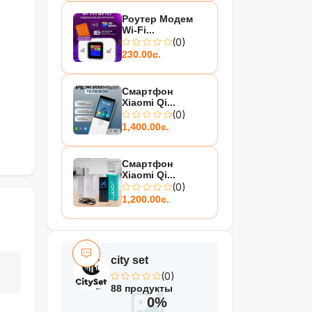
Роутер Модем
Wi-Fi...
(0)
230.00с.
Смартфон
Xiaomi Qi...
(0)
1,400.00с.
Смартфон
Xiaomi Qi...
(0)
1,200.00с.
city set
(0)
88 продукты
0%