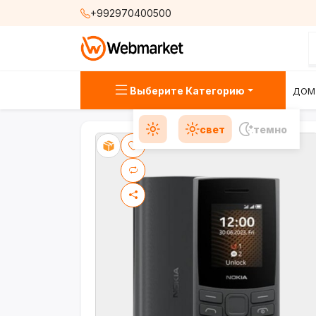
+992970400500
Выберите Категорию
ДОМ
свет
темно