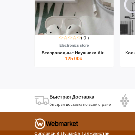
0 )
( 0 )
re
Electronics store
ики Air...
Беспроводные Наушники Air...
Кол
125.00с.
Быстрая Доставка
быстрая доставка по всей стране
Фирдавси 8 Душанбе Таджикистан