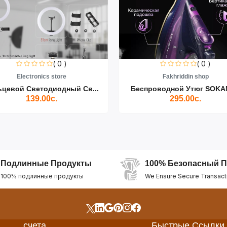
( 0 )
( 0 )
Electronics store
Fakhriddin shop
ьцевой Светодиодный Св...
Беспроводной Утюг SOKAN
139.00с.
295.00с.
Подлинные Продукты
100% Безопасный П
100% подлинные продукты
We Ensure Secure Transact
счета
Быстрые Ссылки