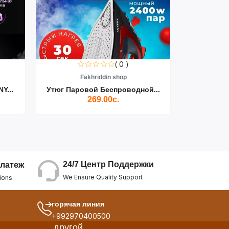
( 0 )
Fakhriddin shop
F
Y...
Утюг Паровой Беспроводной...
Пылесос D
269.00с.
24/7 Центр Поддержки
латеж
We Ensure Quality Support
ions
горячая линия
+992970400500
другой