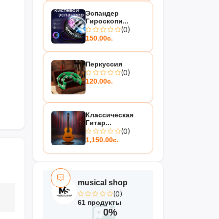
Эспандер
Гироскопи...
(0)
150.00с.
Перкуссия
(0)
120.00с.
Классическая
Гитар...
(0)
1,150.00с.
musical shop
(0)
61 продукты
0%