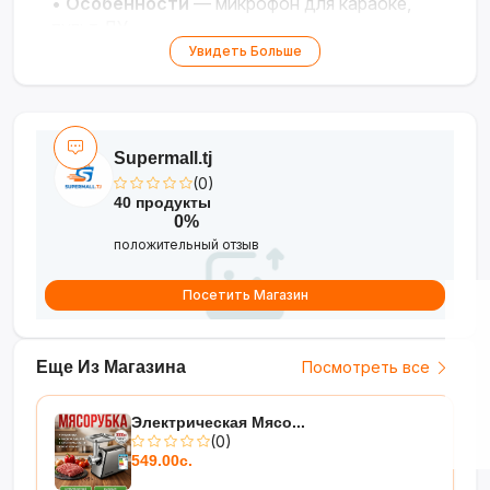
•
Особенности
— микрофон для караоке,
пульт ДУ
Увидеть Больше
Мощный звук и караоке-вечеринка в
любом месте!
Supermall.tj
(0)
40 продукты
0%
положительный отзыв
Посетить Магазин
Еще Из Магазина
Посмотреть все
Электрическая Мясо...
(0)
549.00с.