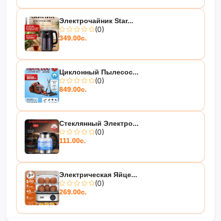
Электрочайник Star...
(0)
349.00с.
Циклонный Пылесос...
(0)
849.00с.
Стеклянный Электро...
(0)
111.00с.
Электрическая Яйце...
(0)
269.00с.