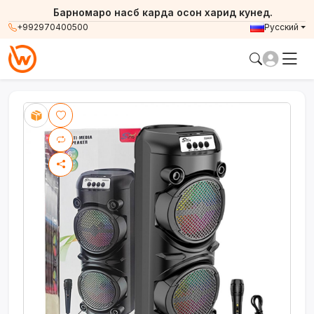
Барномаро насб карда осон харид кунед.
+992970400500
Русский