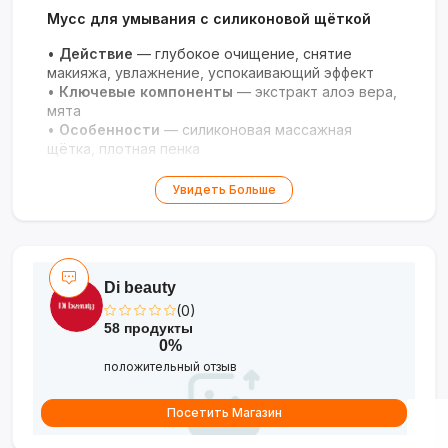
Мусс для умывания с силиконовой щёткой
•
Действие
— глубокое очищение, снятие
макияжа, увлажнение, успокаивающий эффект
•
Ключевые компоненты
— экстракт алоэ вера,
мята
•
Особенности
— силиконовая массажная
щётка, плотная пенка
Нежное очищение и уход для гладкой
Увидеть Больше
сияющей кожи!
Di beauty
(0)
58 продукты
0%
положительный отзыв
Посетить Магазин