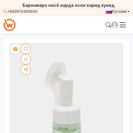
Барномаро насб карда осон харид кунед.
+992970400500
Русский