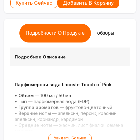
Купить Сейчас
Добавить В Корзину
Подробности О Продукте
обзоры
Подробное Описание
Парфюмерная вода Lacoste Touch of Pink
•
Объём
— 100 мл / 50 мл
•
Тип
— парфюмерная вода (EDP)
•
Группа ароматов
— фруктово-цветочный
•
Верхние ноты
— апельсин, персик, красный
апельсин, кориандр, кардамон
•
Средние ноты
— жасмин, лист фиалки, семена
моркови
•
Базовые ноты
— ваниль, мускус, сандаловое
Увидеть Больше