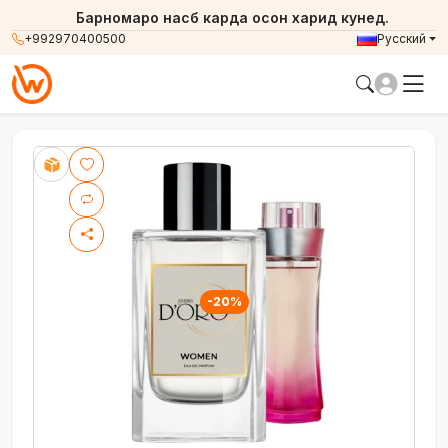
Барномаро насб карда осон харид кунед.
+992970400500
Русский
-20%