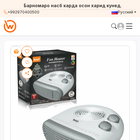
Барномаро насб карда осон харид кунед.
+992970400500
Русский