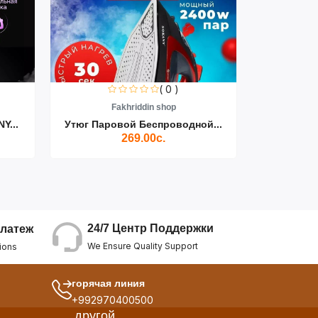
( 0 )
Fakhriddin shop
F
Y...
Утюг Паровой Беспроводной...
Пылесос D
269.00с.
24/7 Центр Поддержки
латеж
We Ensure Quality Support
ions
горячая линия
+992970400500
другой