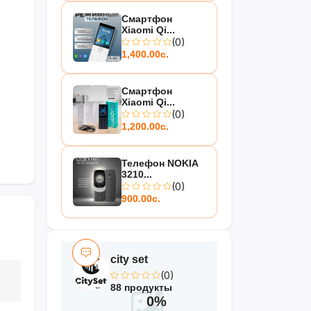
Смартфон
Xiaomi Qi...
(0)
1,400.00с.
Смартфон
Xiaomi Qi...
(0)
1,200.00с.
Телефон NOKIA
3210...
(0)
900.00с.
city set
(0)
88 продукты
0%