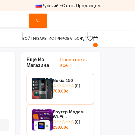
Русский
Стать Продавцом
ВОЙТИ/ЗАРЕГИСТРИРОВАТЬСЯ
0
Еще Из
Посмотреть
Магазина
все
Nokia 150
(0)
700.00с.
Роутер Модем
Wi-Fi...
(0)
230.00с.