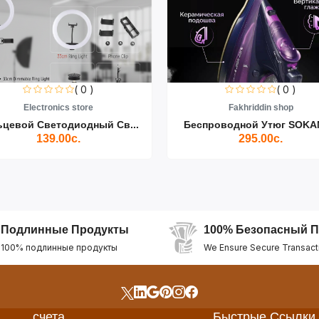
( 0 )
( 0 )
Electronics store
Fakhriddin shop
ьцевой Светодиодный Св...
Беспроводной Утюг SOKAN
139.00с.
295.00с.
Подлинные Продукты
100% Безопасный П
100% подлинные продукты
We Ensure Secure Transact
счета
Быстрые Ссылки