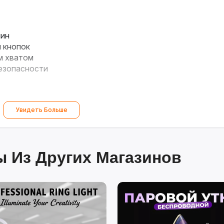
пин
и кнопок
м хватом
безопасности
Увидеть Больше
 Из Других Магазинов