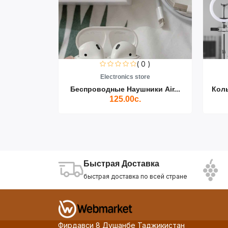
0 )
( 0 )
re
Electronics store
ики Air...
Беспроводные Наушники Air...
Кол
125.00с.
Быстрая Доставка
быстрая доставка по всей стране
Фирдавси 8 Душанбе Таджикистан