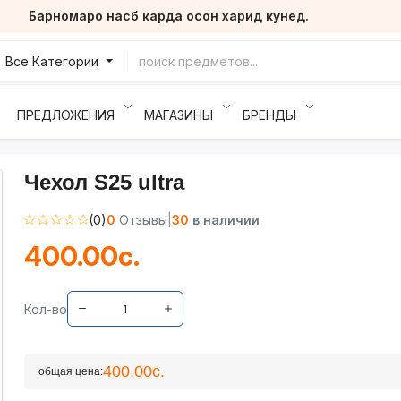
Барномаро насб карда осон харид кунед.
Все Категории
ПРЕДЛОЖЕНИЯ
МАГАЗИНЫ
БРЕНДЫ
Чехол S25 ultra
(0)
0
Отзывы
|
30
в наличии
400.00с.
Кол-во
400.00с.
общая цена: