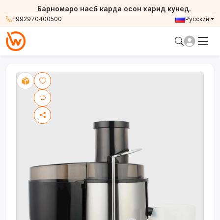
Барномаро насб карда осон харид кунед.
+992970400500
Русский