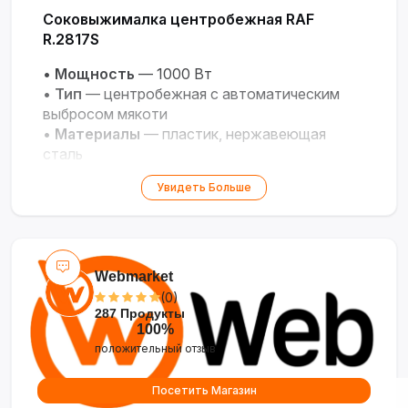
Соковыжималка центробежная RAF
R.2817S
•
Мощность
— 1000 Вт
•
Тип
— центробежная с автоматическим
выбросом мякоти
•
Материалы
— пластик, нержавеющая
сталь
•
Скорости
— 2 (до 18000 об/мин)
Увидеть Больше
•
Горловина
— 65 мм
•
Особенности
— система «капля-стоп»,
защита от перегрузки
Webmarket
(0)
287 Продукты
100%
положительный отзыв
Посетить Магазин