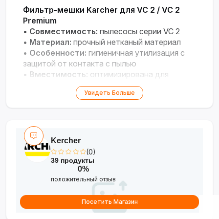
Фильтр-мешки Karcher для VC 2 / VC 2
Premium
•
Совместимость:
пылесосы серии VC 2
•
Материал:
прочный нетканый материал
•
Особенности:
гигиеничная утилизация с
защитой от контакта с пылью
•
Вместимость:
оптимизирована для
продолжительной уборки
Увидеть Больше
Kercher
(0)
39 продукты
0%
положительный отзыв
Посетить Магазин