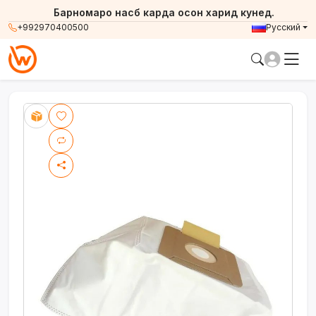
Барномаро насб карда осон харид кунед.
+992970400500
Русский