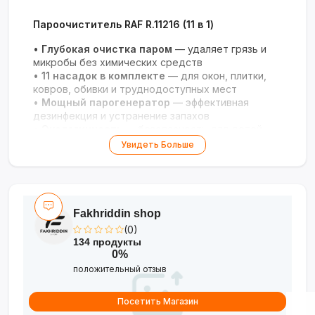
Пароочиститель RAF R.11216 (11 в 1)
•
Глубокая очистка паром
— удаляет грязь и
микробы без химических средств
•
11 насадок в комплекте
— для окон, плитки,
ковров, обивки и труднодоступных мест
•
Мощный парогенератор
— эффективная
дезинфекция и устранение запахов
•
Экологичность
— безопасность для детей,
животных и аллергиков
Увидеть Больше
•
Гарантия 3 года
— надёжность и долгий срок
службы
Fakhriddin shop
(0)
134 продукты
0%
положительный отзыв
Посетить Магазин