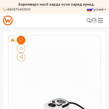
Барномаро насб карда осон харид кунед.
+992970400500
Русский