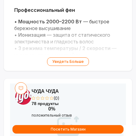
Профессиональный фен
•
Мощность 2000–2200 Вт
— быстрое
бережное высушивание
•
Ионизация
— защита от статического
электричества и гладкость волос
•
3 режима температуры / 2 скорости
—
индивидуальные настройки
•
Комплектация
— концентратор, съёмный
Увидеть Больше
фильтр, вращающийся шнур
•
Эргономичный дизайн
— нескользящее
покрытие для удобства
ЧУДА ЧУДА
(0)
78 продукты
0%
положительный отзыв
Посетить Магазин