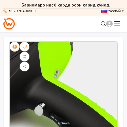
Барномаро насб карда осон харид кунед.
+992970400500
Русский