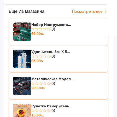
Еще Из Магазина
Посмотреть все
Набор Инструмента...
(0)
69.00с.
Удлинитель 3гн Х 5...
(0)
65.00с.
Металическая Модел...
(0)
200.00с.
Рулетка Измеритель...
(0)
15.00с.