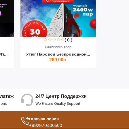
( 0 )
Fakhriddin shop
F
Y...
Утюг Паровой Беспроводной...
Пылесос D
269.00с.
24/7 Центр Поддержки
латеж
We Ensure Quality Support
ions
горячая линия
+992970400500