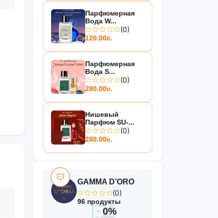
Парфюмерная
Вода W...
(0)
120.00с.
Парфюмерная
Вода S...
(0)
280.00с.
Нишевый
Парфюм SU-...
(0)
280.00с.
GAMMA D’ORO
(0)
96 продукты
0%