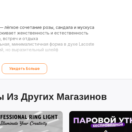
— лёгкое сочетание розы, сандала и мускуса
кивает женственность и естественность
, встреч и отдыха
ьная, минималистичная форма в духе Lacoste
й, но выразительный шлейф
Увидеть Больше
 Из Других Магазинов