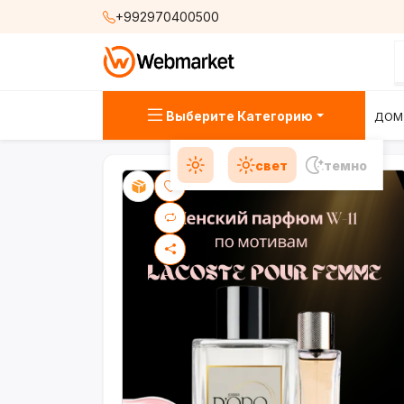
+992970400500
Выберите Категорию
ДОМ
свет
темно