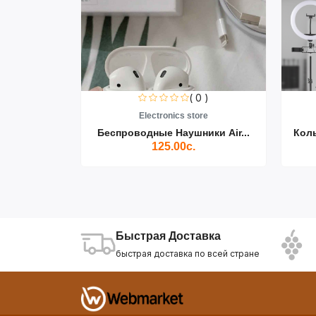
0 )
( 0 )
re
Electronics store
ики Air...
Беспроводные Наушники Air...
Кол
125.00с.
Быстрая Доставка
быстрая доставка по всей стране