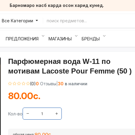
Барномаро насб карда осон харид кунед.
Все Категории
ПРЕДЛОЖЕНИЯ
МАГАЗИНЫ
БРЕНДЫ
Парфюмерная вода W-11 по
мотивам Lacoste Pour Femme (50 )
(0)
0
Отзывы
|
30
в наличии
80.00с.
Кол-во
80.00с.
общая цена: