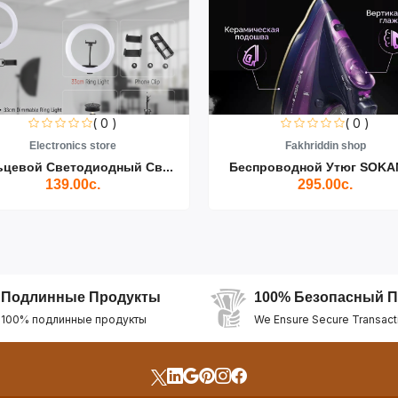
( 0 )
( 0 )
Electronics store
Fakhriddin shop
ьцевой Светодиодный Св...
Беспроводной Утюг SOKAN
139.00с.
295.00с.
Подлинные Продукты
100% Безопасный П
100% подлинные продукты
We Ensure Secure Transact