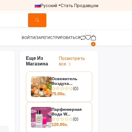
Русский
Стать Продавцом
ВОЙТИ/ЗАРЕГИСТРИРОВАТЬСЯ
0
Еще Из
Посмотреть
Магазина
все
Освежитель
Воздуха...
(0)
75.00с.
Парфюмерная
Вода W...
(0)
120.00с.