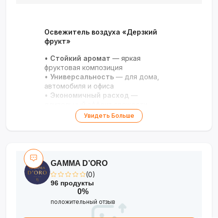
Освежитель воздуха «Дерзкий
фрукт»
•
Стойкий аромат
— яркая
фруктовая композиция
•
Универсальность
— для дома,
автомобиля и офиса
•
Экономичный расход
—
длительный эффект свежести
•
Удобный формат
— компактный
Увидеть Больше
флакон с распылителем
Свежесть, которая вдохновляет!
?
✨
GAMMA D’ORO
(0)
96 продукты
0%
положительный отзыв