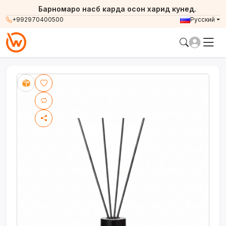
Барномаро насб карда осон харид кунед.
+992970400500
Русский