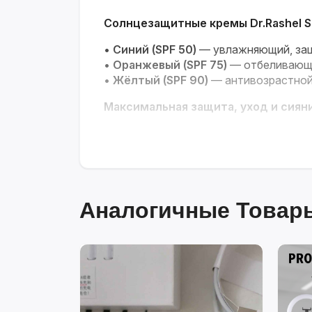
Солнцезащитные кремы Dr.Rashel S
•
Синий (SPF 50)
— увлажняющий, защ
•
Оранжевый (SPF 75)
— отбеливающи
•
Жёлтый (SPF 90)
— антивозрастной
Максимальная защита, уход и сиян
Аналогичные Товары