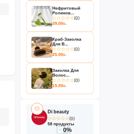
Нефритовый
Роликов...
(0)
39.00с.
Краб-Заколка
Для В...
(0)
25.00с.
Заколка Для
Волос...
(0)
15.00с.
Di beauty
(0)
58 продукты
0%