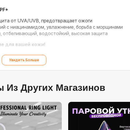
PF+
ита от UVA/UVB, предотвращает ожоги
й с ниацинамидом, увлажнение, борьба с морщинами
, отбеливающий, водостойкий, высокая защита
ие для вашей кожи!
Увидеть Больше
 Из Других Магазинов