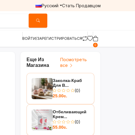
Русский
Стать Продавцом
ВОЙТИ/ЗАРЕГИСТРИРОВАТЬСЯ
0
Еще Из
Посмотреть
Магазина
все
Заколка-Краб
Для В...
(0)
25.00с.
Отбеливающий
Крем...
(0)
55.00с.