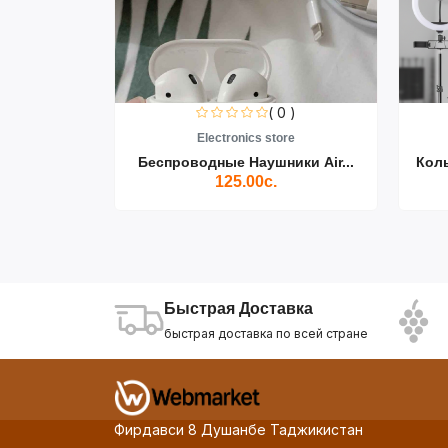
0 )
( 0 )
re
Electronics store
ики Air...
Беспроводные Наушники Air...
Кол
125.00с.
Быстрая Доставка
быстрая доставка по всей стране
Фирдавси 8 Душанбе Таджикистан