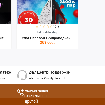
( 0 )
Fakhriddin shop
F
Y...
Утюг Паровой Беспроводной...
Пылесос D
269.00с.
24/7 Центр Поддержки
латеж
We Ensure Quality Support
ions
горячая линия
+992970400500
другой