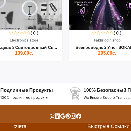
( 0 )
( 0 )
Electronics store
Fakhriddin shop
ьцевой Светодиодный Св...
Беспроводной Утюг SOKAN
139.00с.
295.00с.
Подлинные Продукты
100% Безопасный П
100% подлинные продукты
We Ensure Secure Transact
счета
Быстрые Ссылки