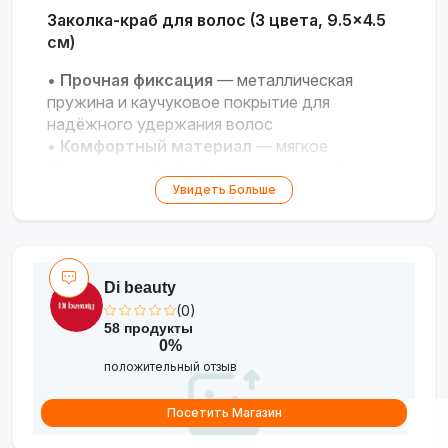
Заколка-краб для волос (3 цвета, 9.5×4.5
см)
•
Прочная фиксация
— металлическая
пружина и каучуковое покрытие для
надёжного удержания волос
•
Комфортный материал
— мягкое
пластиковое покрытие не травмирует
волосы и кожу
Увидеть Больше
•
3 базовых цвета
— универсальность под
любой стиль и одежду
•
Подходит для всех возрастов
—
лёгкость использования для детей и
Di beauty
взрослых
(0)
58 продукты
0%
положительный отзыв
Посетить Магазин