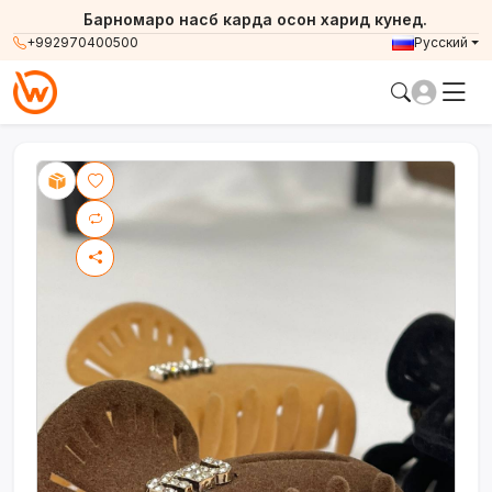
Барномаро насб карда осон харид кунед.
+992970400500
Русский