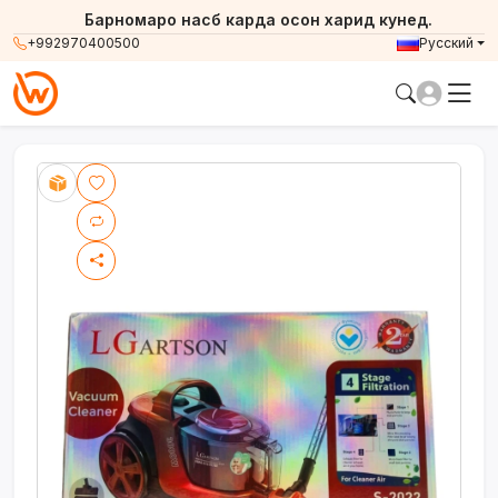
Барномаро насб карда осон харид кунед.
+992970400500
Русский