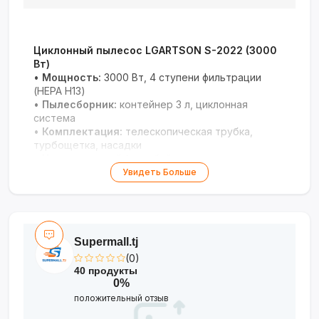
Циклонный пылесос LGARTSON S-2022 (3000
Вт)
•
Мощность:
3000 Вт, 4 ступени фильтрации
(HEPA H13)
•
Пылесборник:
контейнер 3 л, циклонная
система
•
Комплектация:
телескопическая трубка,
турбощетка, насадки
•
Цвета:
красный / голубой
Увидеть Больше
Профессиональное решение для аллергиков с
усиленной системой очистки воздуха.
Supermall.tj
(0)
40 продукты
0%
положительный отзыв