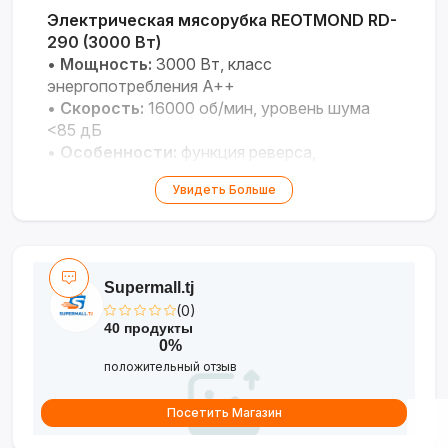
Электрическая мясорубка REOTMOND RD-
290 (3000 Вт)
•
Мощность:
3000 Вт, класс
энергопотребления A++
•
Скорость:
16000 об/мин, уровень шума
<85 дБ
•
Особенности:
функция реверса,
металлический лоток
Увидеть Больше
•
Управление:
механическое (ON/OFF/REV)
Профессиональное устройство для
быстрого измельчения мяса с экономичным
энергопотреблением.
Supermall.tj
(0)
40 продукты
0%
положительный отзыв
Посетить Магазин