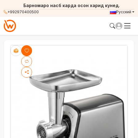
Барномаро насб карда осон харид кунед.
+992970400500
Русский