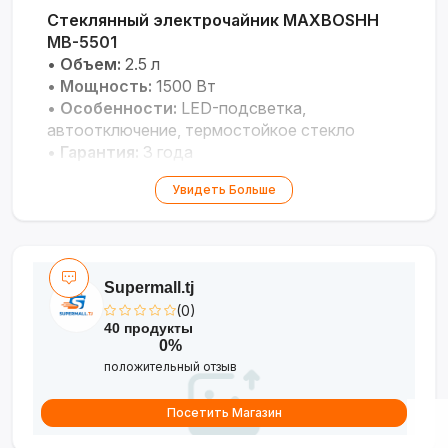
Стеклянный электрочайник MAXBOSHH
MB-5501
•
Объем:
2.5 л
•
Мощность:
1500 Вт
•
Особенности:
LED-подсветка,
автоотключение, термостойкое стекло
•
Гарантия:
3 года
Стильный чайник большого объема для
Увидеть Больше
семейного использования с быстрым
нагревом.
Supermall.tj
(0)
40 продукты
0%
положительный отзыв
Посетить Магазин