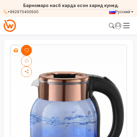
Барномаро насб карда осон харид кунед.
+992970400500
Русский