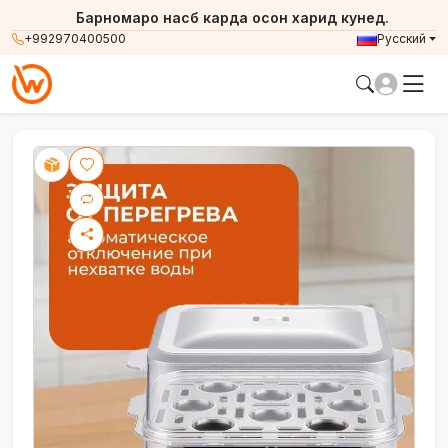
Барномаро насб карда осон харид кунед.
+992970400500
Русский