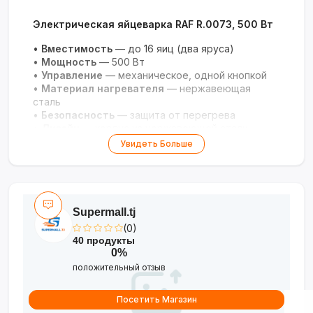
Электрическая яйцеварка RAF R.0073, 500 Вт
•
Вместимость
— до 16 яиц (два яруса)
•
Мощность
— 500 Вт
•
Управление
— механическое, одной кнопкой
•
Материал нагревателя
— нержавеющая
сталь
•
Безопасность
— защита от перегрева
•
Дизайн
— корпус из нержавеющей стали
•
Функции
— автоматическое выключение
Увидеть Больше
Идеальные яйца любой степени готовности
для всей семьи без хлопот — быстро, просто
и безопасно!
Supermall.tj
(0)
40 продукты
0%
положительный отзыв
Посетить Магазин