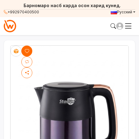
Барномаро насб карда осон харид кунед.
+992970400500
Русский