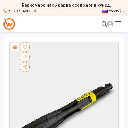
Барномаро насб карда осон харид кунед.
+992970400500
Русский