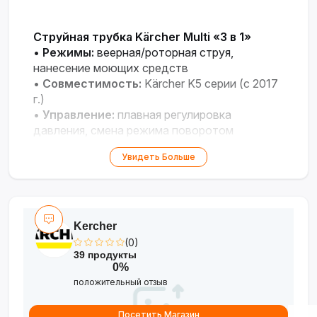
Струйная трубка Kärcher Multi «3 в 1»
•
Режимы:
веерная/роторная струя,
нанесение моющих средств
•
Совместимость:
Kärcher K5 серии (с 2017
г.)
•
Управление:
плавная регулировка
давления, смена режима поворотом
•
Вес:
0.472 кг
Увидеть Больше
Kercher
(0)
39 продукты
0%
положительный отзыв
Посетить Магазин