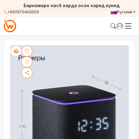
Барномаро насб карда осон харид кунед.
+992970400500
Русский