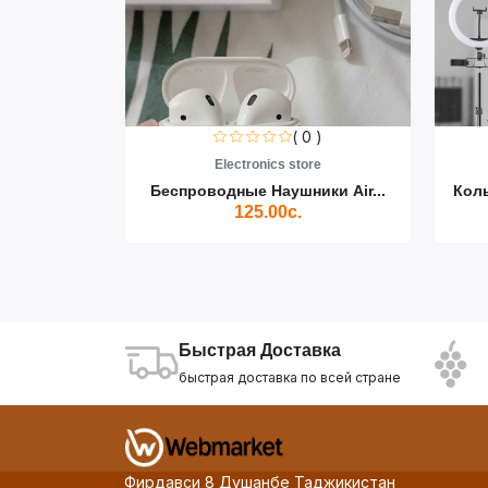
0 )
( 0 )
re
Electronics store
ики Air...
Беспроводные Наушники Air...
Кол
125.00с.
Быстрая Доставка
быстрая доставка по всей стране
Фирдавси 8 Душанбе Таджикистан