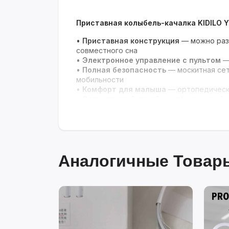
Приставная колыбель-качалка KIDILO 
•
Приставная конструкция
— можно раз
совместного сна
•
Электронное управление с пультом
— 
•
Полная безопасность
— москитная сет
мобильности
•
Комфорт для малыша
— ортопедически
•
Современный дизайн
— тёмно-серый ц
Аналогичные Товары