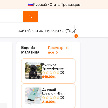
Русский
Стать Продавцом
ВОЙТИ/ЗАРЕГИСТРИРОВАТЬСЯ
0
Еще Из
Посмотреть
Магазина
все
Коляска-
Трансформе...
(0)
949.00с.
Детский
Шезлонг-Ба...
(0)
210.00с.