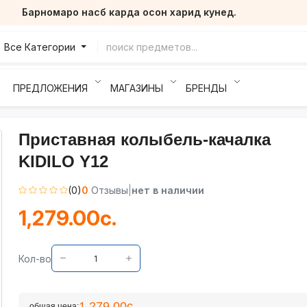
Барномаро насб карда осон харид кунед.
Все Категории
ПРЕДЛОЖЕНИЯ
МАГАЗИНЫ
БРЕНДЫ
Приставная колыбель-качалка
KIDILO Y12
(0)
0
Отзывы
|
нет в наличии
1,279.00с.
Кол-во
1,279.00с.
общая цена: