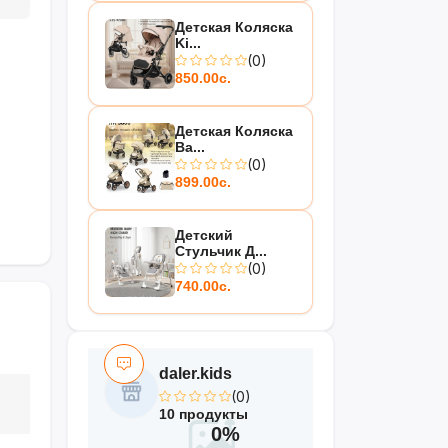
Детская Коляска
Ki...
(0)
850.00с.
Детская Коляска
Ba...
(0)
899.00с.
Детский
Стульчик Д...
(0)
740.00с.
daler.kids
(0)
10 продукты
0%