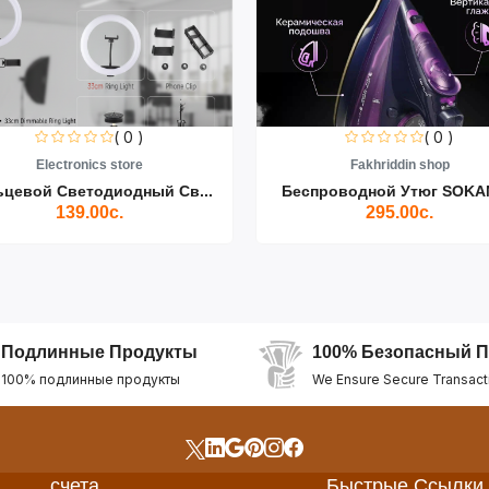
( 0 )
( 0 )
Electronics store
Fakhriddin shop
ьцевой Светодиодный Св...
Беспроводной Утюг SOKAN
139.00с.
295.00с.
Подлинные Продукты
100% Безопасный П
100% подлинные продукты
We Ensure Secure Transact
счета
Быстрые Ссылки