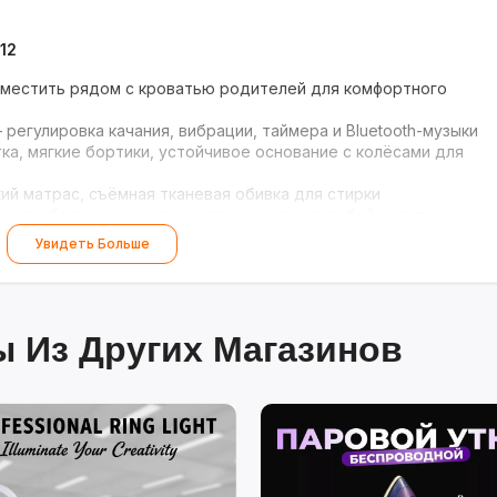
Y12
местить рядом с кроватью родителей для комфортного
регулировка качания, вибрации, таймера и Bluetooth-музыки
ка, мягкие бортики, устойчивое основание с колёсами для
й матрас, съёмная тканевая обивка для стирки
вет с белыми акцентами, вписывается в любой интерьер
Увидеть Больше
 Из Других Магазинов