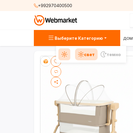
+992970400500
Выберите Категорию
ДОМ
свет
темно