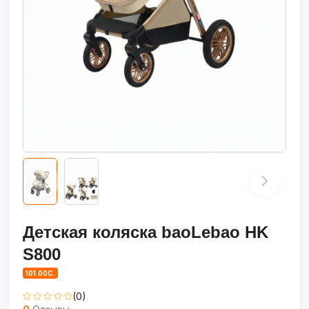
Детская коляска baoLebao HK
S800
101.00С.
(0)