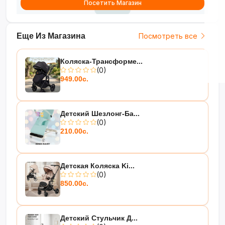
Посетить Магазин
Еще Из Магазина
Посмотреть все
Коляска-Трансформе...
(0)
949.00с.
Детский Шезлонг-Ба...
(0)
210.00с.
Детская Коляска Ki...
(0)
850.00с.
Детский Стульчик Д...