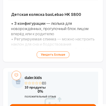
Детская коляска baoLebao HK S800
•
3 конфигурации
— люлька для
новорождённых, прогулочный блок лицом
вперёд или к родителю
•
Регулируемая спинка
— можно настроить
наклон для сна и бодрствования
•
Вездеходные колёса
— плавный ход по
асфальту, плитке, грунту
Увидеть Больше
•
В комплекте сумка и подстаканник
—
практичные аксессуары для прогулок
•
Лёгкая и прочная рама
— удобно носить и
складывать
daler.kids
(0)
Стиль, комфорт и функциональность для
10 продукты
ваших прогулок с малышом!
0%
положительный отзыв