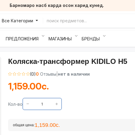
Барномаро насб карда осон харид кунед.
Все Категории
ПРЕДЛОЖЕНИЯ
МАГАЗИНЫ
БРЕНДЫ
Коляска-трансформер KIDILO H5
(0)
0
Отзывы
|
нет в наличии
1,159.00с.
Кол-во
1,159.00с.
общая цена: