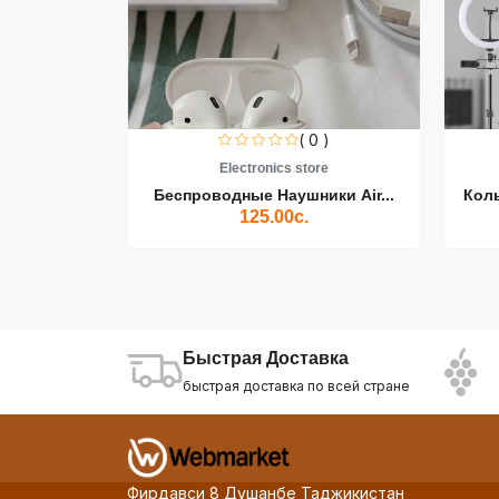
0 )
( 0 )
re
Electronics store
ики Air...
Беспроводные Наушники Air...
Кол
125.00с.
Быстрая Доставка
быстрая доставка по всей стране
Фирдавси 8 Душанбе Таджикистан