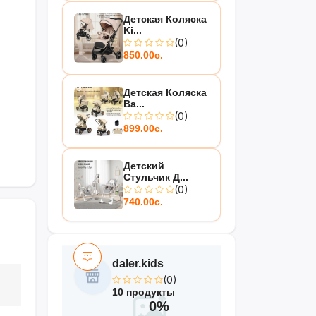
Детская Коляска
Ki...
(0)
850.00с.
Детская Коляска
Ba...
(0)
899.00с.
Детский
Стульчик Д...
(0)
740.00с.
daler.kids
(0)
10 продукты
0%