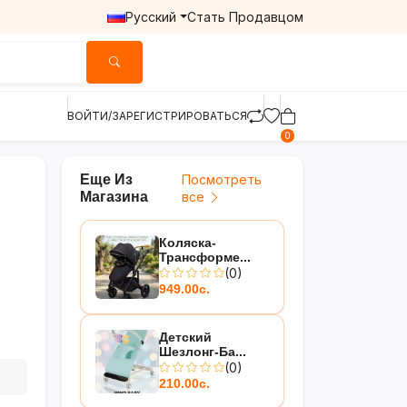
Русский
Стать Продавцом
ВОЙТИ/ЗАРЕГИСТРИРОВАТЬСЯ
0
Еще Из
Посмотреть
Магазина
все
Коляска-
Трансформе...
(0)
949.00с.
Детский
Шезлонг-Ба...
(0)
210.00с.