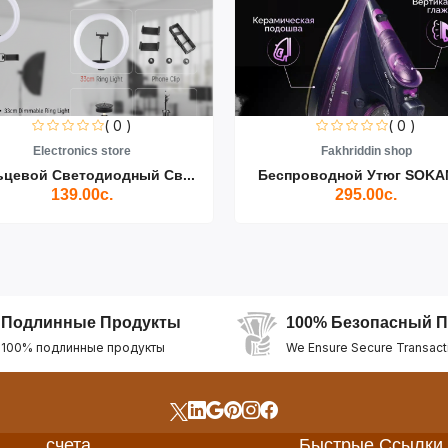
( 0 )
( 0 )
Electronics store
Fakhriddin shop
ьцевой Светодиодный Св...
Беспроводной Утюг SOKAN
139.00с.
295.00с.
Подлинные Продукты
100% Безопасный П
100% подлинные продукты
We Ensure Secure Transact
счета
Быстрые Ссылки