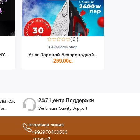
( 0 )
Fakhriddin shop
F
Y...
Утюг Паровой Беспроводной...
Пылесос D
269.00с.
24/7 Центр Поддержки
латеж
We Ensure Quality Support
ions
горячая линия
+992970400500
другой