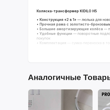
Коляска-трансформер KIDILO H5
•
Конструкция «2 в 1»
— люлька для ново
•
Прочная рама с золотисто-бронзовы
•
Большие амортизирующие колёса
— п
•
Удобные функции
— поворотные подлок
покупок
•
Комплектация
— сумка-переноска в то
Аналогичные Товары