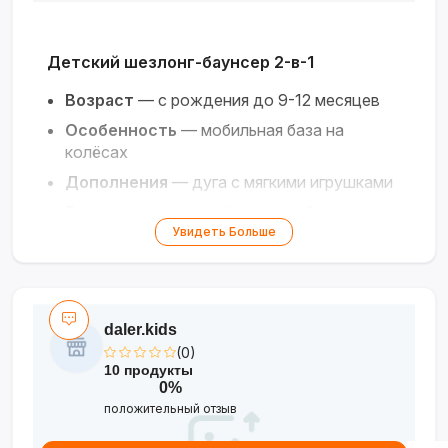
Детский шезлонг-баунсер 2-в-1
Возраст
— с рождения до 9-12 месяцев
Особенность
— мобильная база на
колёсах
Дополнения
— дуга с мягкими игрушками
Безопасность
— трёхточечный ремень
Увидеть Больше
Материал
— гипоаллергенный текстиль
Цвета
— розовый, серый, мятный
Уютный и мобильный шезлонг для
daler.kids
комфортного отдыха малыша и ваших
свободных рук.
(0)
10 продукты
0%
положительный отзыв