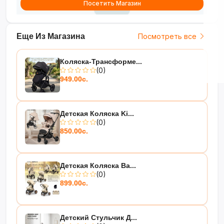
Посетить Магазин
Еще Из Магазина
Посмотреть все
Коляска-Трансформе...
(0)
949.00с.
Детская Коляска Ki...
(0)
850.00с.
Детская Коляска Ba...
(0)
899.00с.
Детский Стульчик Д...