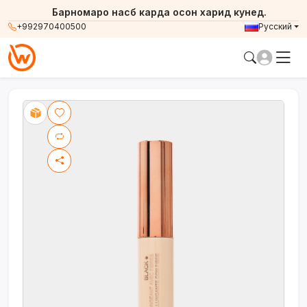
Барномаро насб карда осон харид кунед.
+992970400500
Русский