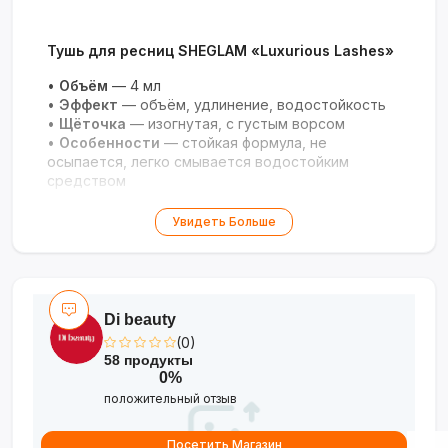
Тушь для ресниц SHEGLAM «Luxurious Lashes»
•
Объём
— 4 мл
•
Эффект
— объём, удлинение, водостойкость
•
Щёточка
— изогнутая, с густым ворсом
•
Особенности
— стойкая формула, не
осыпается, легко смывается водостойким
средством
Роскошный объём и стойкость для
Увидеть Больше
выразительного взгляда!
Di beauty
(0)
58 продукты
0%
положительный отзыв
Посетить Магазин