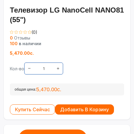
Телевизор LG NanoCell NANO81
(55")
(0)
0
Отзывы
100
в наличии
5,470.00с.
Кол-во
5,470.00с.
общая цена:
Купить Сейчас
Добавить В Корзину