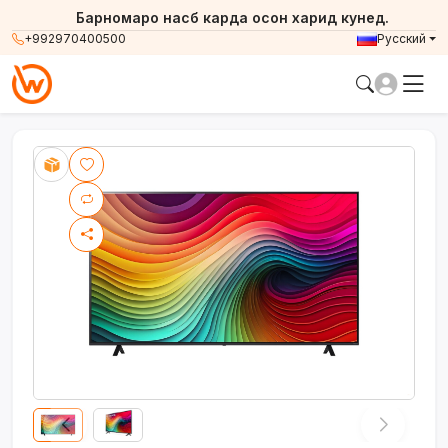
Барномаро насб карда осон харид кунед.
+992970400500
Русский