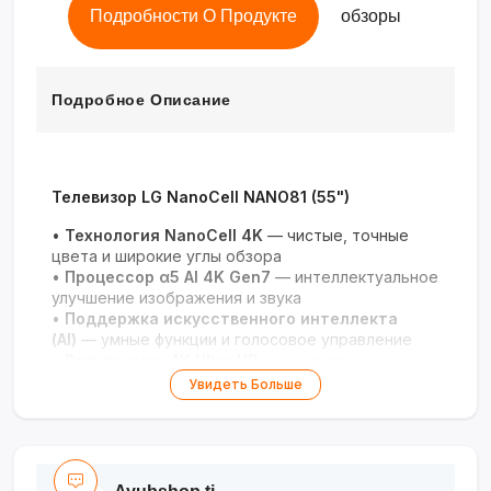
Подробности О Продукте
обзоры
Подробное Описание
Телевизор LG NanoCell NANO81 (55")
•
Технология NanoCell 4K
— чистые, точные
цвета и широкие углы обзора
•
Процессор α5 AI 4K Gen7
— интеллектуальное
улучшение изображения и звука
•
Поддержка искусственного интеллекта
(AI)
— умные функции и голосовое управление
•
Разрешение 4K Ultra HD
— высокая
детализация и глубина изображения
Увидеть Больше
•
Дизайн с тонкими рамками
— стильно
смотрится в гостиной или домашнем кинотеатре