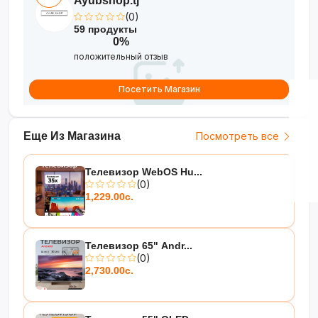
Ayubshop.tj
(0)
59 продукты
0%
положительный отзыв
Посетить Магазин
Еще Из Магазина
Посмотреть все
Телевизор WebOS Hu...
(0)
1,229.00с.
Телевизор 65" Andr...
(0)
2,730.00с.