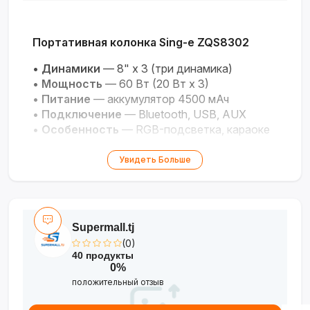
Портативная колонка Sing-e ZQS8302
•
Динамики
— 8" x 3 (три динамика)
•
Мощность
— 60 Вт (20 Вт х 3)
•
Питание
— аккумулятор 4500 мАч
•
Подключение
— Bluetooth, USB, AUX
•
Особенность
— RGB-подсветка, караоке
Мощная акустика с яркой подсветкой для
Увидеть Больше
вечеринок, караоке и выездов на природу.
Supermall.tj
(0)
40 продукты
0%
положительный отзыв