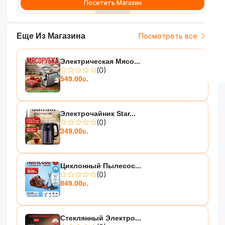
Посетить Магазин
Еще Из Магазина
Посмотреть все
Электрическая Мясо...
(0)
549.00с.
Электрочайник Star...
(0)
349.00с.
Циклонный Пылесос...
(0)
849.00с.
Стеклянный Электро...