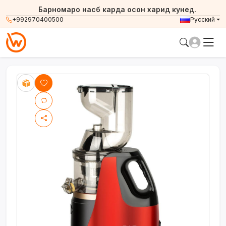
Барномаро насб карда осон харид кунед.
+992970400500
Русский