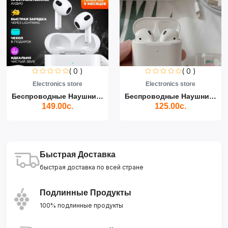
( 0 )
( 0 )
ronics store
Electronics store
Electr
Беспроводные Наушники Air...
Беспроводные Наушники Air...
49.00с.
125.00с.
13
Быстрая Доставка
быстрая доставка по всей стране
Подлинные Продукты
100% подлинные продукты