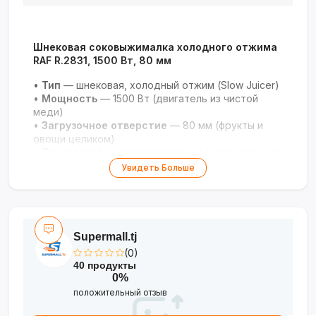
Шнековая соковыжималка холодного отжима
RAF R.2831, 1500 Вт, 80 мм
•
Тип
— шнековая, холодный отжим (Slow Juicer)
•
Мощность
— 1500 Вт (двигатель из чистой
меди)
•
Загрузочное отверстие
— 80 мм (фрукты и
овощи целиком)
•
Технология
— семисегментный экструзионный
шнек
Увидеть Больше
•
Фильтр
— нержавеющая сталь
•
Особенности
— тихая работа, лёгкая очистка
•
Гарантия
— 3 года
Максимум витаминов без лишних усилий:
Supermall.tj
мощная соковыжималка с широким горлом
(0)
для цельных фруктов и овощей.
40 продукты
0%
положительный отзыв