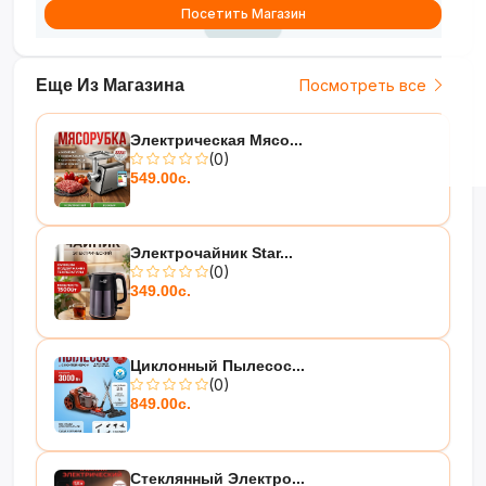
Посетить Магазин
Еще Из Магазина
Посмотреть все
Электрическая Мясо...
(0)
549.00с.
Электрочайник Star...
(0)
349.00с.
Циклонный Пылесос...
(0)
849.00с.
Стеклянный Электро...