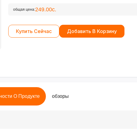
249.00с.
общая цена:
Купить Сейчас
Добавить В Корзину
ности О Продукте
обзоры