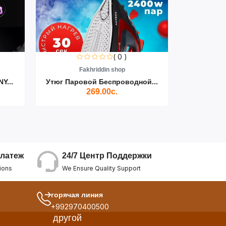
( 0 )
Fakhriddin shop
F
Y...
Утюг Паровой Беспроводной...
Пылесос D
269.00с.
24/7 Центр Поддержки
латеж
We Ensure Quality Support
ions
горячая линия
+992970400500
другой