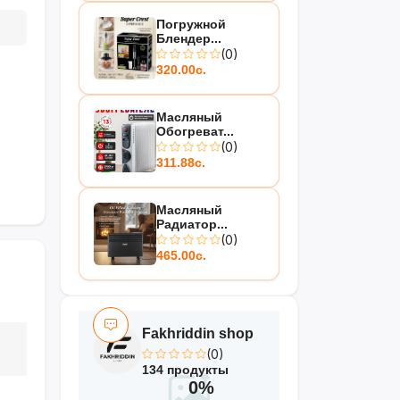
Погружной
Блендер...
(0)
320.00с.
Масляный
Обогреват...
(0)
311.88с.
Масляный
Радиатор...
(0)
465.00с.
Fakhriddin shop
(0)
134 продукты
0%