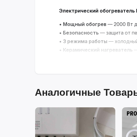
Электрический обогреватель R
•
Мощный обогрев
— 2000 Вт д
•
Безопасность
— защита от пе
•
3 режима работы
— холодный,
•
Керамический нагреватель
—
•
Автоматический термостат
Надёжный источник тепла для
Аналогичные Товары