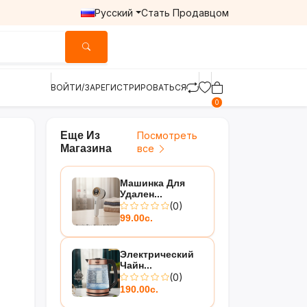
Русский
Стать Продавцом
ВОЙТИ/ЗАРЕГИСТРИРОВАТЬСЯ
0
Еще Из
Посмотреть
Магазина
все
ь
Машинка Для
Удален...
(0)
99.00с.
Электрический
Чайн...
(0)
190.00с.