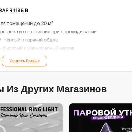
AF R.1188 B
ля помещений до 20 м²
регрева и отключение при опрокидывании
 тёплый и горячий обдув
 быстрый и равномерный нагрев
— поддержание комфортной температуры
Увидеть Больше
 вашего уюта!
?
 Из Других Магазинов