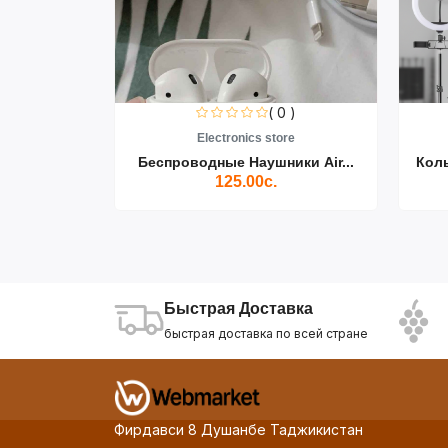
0 )
( 0 )
re
Electronics store
ики Air...
Беспроводные Наушники Air...
Кол
125.00с.
Быстрая Доставка
быстрая доставка по всей стране
Фирдавси 8 Душанбе Таджикистан