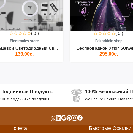
( 0 )
( 0 )
Electronics store
Fakhriddin shop
ьцевой Светодиодный Св...
Беспроводной Утюг SOKAN
139.00с.
295.00с.
Подлинные Продукты
100% Безопасный П
100% подлинные продукты
We Ensure Secure Transact
счета
Быстрые Ссылки