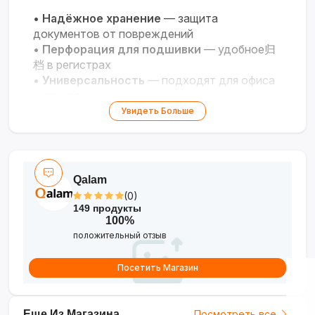
•
Надёжное хранение
— защита
документов от повреждений
•
Перфорация для подшивки
— удобное归
档 в регистрах
•
Универсальность
— подходят для офиса
и архива
•
Комплект 10 штук
— оптимальный запас
Увидеть Больше
для документооборота
•
Практичность
— удобная организация
деловых бумаг
Qalam
(0)
149 продукты
100%
положительный отзыв
Посетить Магазин
Еще Из Магазина
Посмотреть все