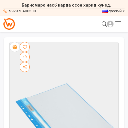
Барномаро насб карда осон харид кунед.
+992970400500
Русский