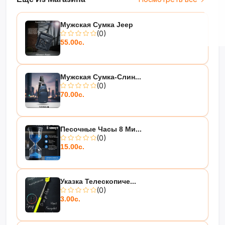
Мужская Сумка Jeep
(0)
55.00с.
Мужская Сумка-Слин...
(0)
70.00с.
Песочные Часы 8 Ми...
(0)
15.00с.
Указка Телескопиче...
(0)
3.00с.