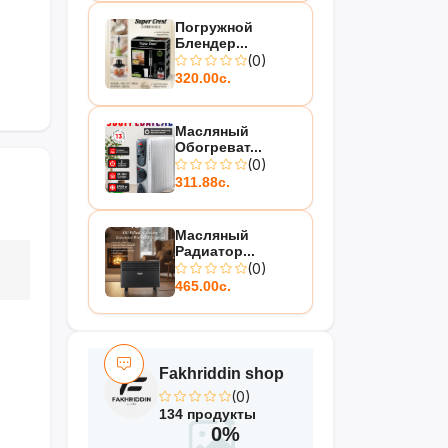
Погружной
Блендер...
(0)
320.00с.
Масляный
Обогреват...
(0)
311.88с.
Масляный
Радиатор...
(0)
465.00с.
Fakhriddin shop
(0)
134 продукты
0%