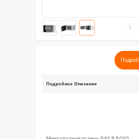
Подроб
Подробное Описание
Микроволновая печь RAF R.8002