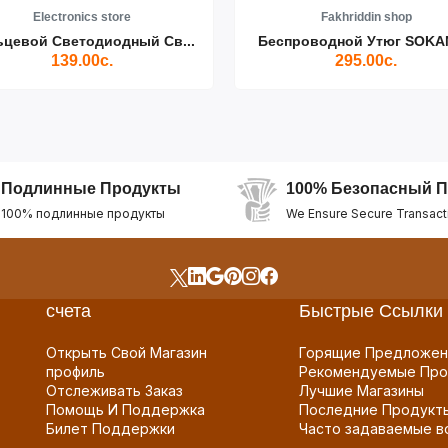
Electronics store
Fakhriddin shop
ьцевой Светодиодный Св...
Беспроводной Утюг SOKAN
139.00с.
295.00с.
Подлинные Продукты
100% Безопасный П
100% подлинные продукты
We Ensure Secure Transact
счета
Быстрые Ссылки
Открыть Свой Магазин
Горящие Предложен
профиль
Рекомендуемые Про
Отслеживать Заказ
Лучшие Магазины
Помощь И Поддержка
Последние Продукт
Билет Поддержки
Часто задаваемые в