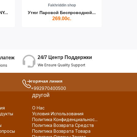
Fakhriddin shop
F
Y...
Утюг Паровой Беспроводной...
Пылесос D
269.00с.
24/7 Центр Поддержки
латеж
We Ensure Quality Support
ions
горячая линия
+992970400500
другой
ия
О Нас
дукты
Условия Использования
Политика Конфиденциальнос...
ы
Политика Возврата Средств
опросы
Политика Возврата Товара
Политика Отмены Заказа