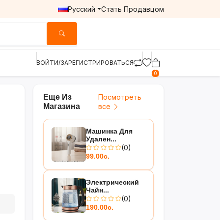
Русский
Стать Продавцом
ВОЙТИ/ЗАРЕГИСТРИРОВАТЬСЯ
0
Еще Из
Посмотреть
Магазина
все
Машинка Для
Удален...
(0)
99.00с.
Электрический
Чайн...
(0)
190.00с.