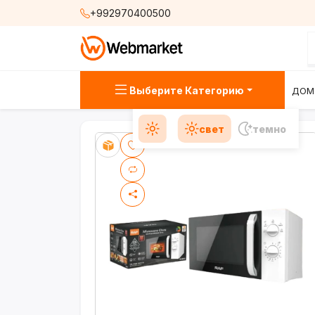
+992970400500
Выберите Категорию
ДОМ
свет
темно