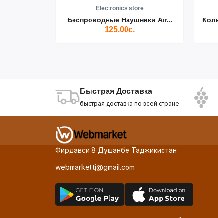
re
Electronics store
ики Air...
Беспроводные Наушники Air...
Кол
125.00с.
Быстрая Доставка
быстрая доставка по всей стране
Фирдавси 8 Душанбе Таджикистан
webmarket.tj@gmail.com