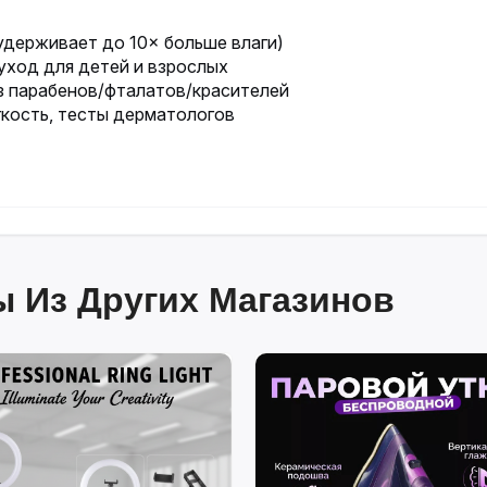
удерживает до 10× больше влаги)
ход для детей и взрослых
з парабенов/фталатов/красителей
гкость, тесты дерматологов
 Из Других Магазинов