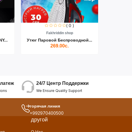
( 0 )
Fakhriddin shop
F
Y...
Утюг Паровой Беспроводной...
Пылесос D
269.00с.
24/7 Центр Поддержки
латеж
We Ensure Quality Support
ions
горячая линия
+992970400500
другой
ия
О Нас