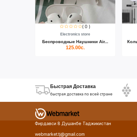
0 )
( 0 )
re
Electronics store
ики Air...
Беспроводные Наушники Air...
Кол
125.00с.
Быстрая Доставка
быстрая доставка по всей стране
Фирдавси 8 Душанбе Таджикистан
webmarket.tj@gmail.com