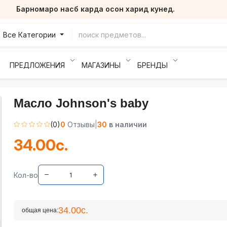
Барномаро насб карда осон харид кунед.
Все Категории
ПРЕДЛОЖЕНИЯ
МАГАЗИНЫ
БРЕНДЫ
Масло Johnson's baby
(0)
0
Отзывы
|
30
в наличии
34.00с.
Кол-во
34.00с.
общая цена: