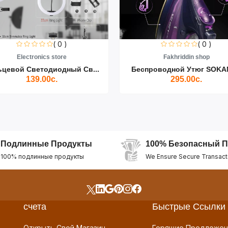
( 0 )
( 0 )
Electronics store
Fakhriddin shop
ьцевой Светодиодный Св...
Беспроводной Утюг SOKAN
139.00с.
295.00с.
Подлинные Продукты
100% Безопасный П
100% подлинные продукты
We Ensure Secure Transact
счета
Быстрые Ссылки
Открыть Свой Магазин
Горящие Предложен