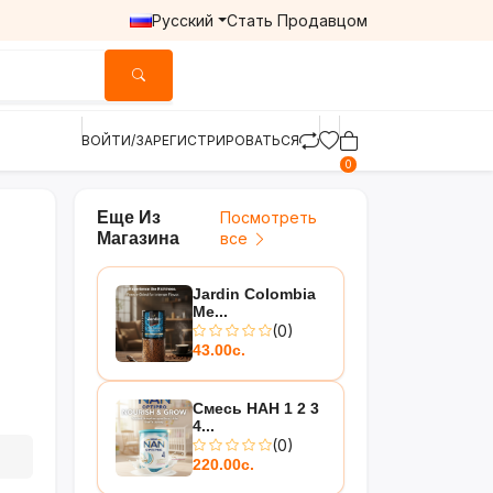
Русский
Стать Продавцом
ВОЙТИ/ЗАРЕГИСТРИРОВАТЬСЯ
0
Еще Из
Посмотреть
Магазина
все
Jardin Colombia
Me...
(0)
43.00с.
Смесь НАН 1 2 3
4...
(0)
220.00с.