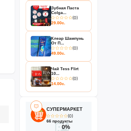
Зубная Паста
Colga...
(0)
29.00с.
Клеар Шампунь
От П...
(0)
49.00с.
Чай Tess Flirt
10...
(0)
14.00с.
СУПЕРМАРКЕТ
(0)
66 продукты
0%