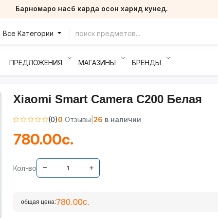
Барномаро насб карда осон харид кунед.
Все Категории
ПРЕДЛОЖЕНИЯ
МАГАЗИНЫ
БРЕНДЫ
Xiaomi Smart Camera C200 Белая
(0)
0
Отзывы
|
26
в наличии
780.00с.
Кол-во
780.00с.
общая цена: