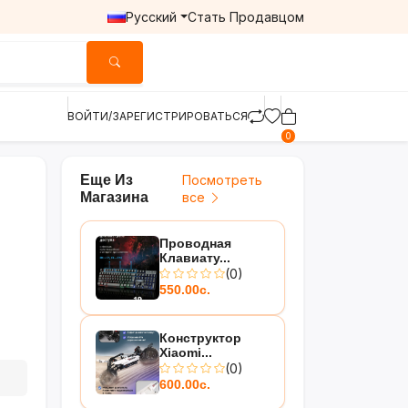
Русский
Стать Продавцом
ВОЙТИ/ЗАРЕГИСТРИРОВАТЬСЯ
0
Еще Из
Посмотреть
Магазина
все
Проводная
Клавиату...
(0)
550.00с.
Конструктор
Xiaomi...
(0)
600.00с.