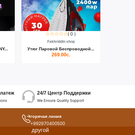
( 0 )
Fakhriddin shop
F
Y...
Утюг Паровой Беспроводной...
Пылесос D
269.00с.
24/7 Центр Поддержки
латеж
We Ensure Quality Support
ions
горячая линия
+992970400500
другой