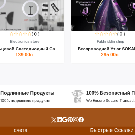
( 0 )
( 0 )
Electronics store
Fakhriddin shop
ьцевой Светодиодный Св...
Беспроводной Утюг SOKAN
139.00с.
295.00с.
Подлинные Продукты
100% Безопасный П
100% подлинные продукты
We Ensure Secure Transact
счета
Быстрые Ссылки