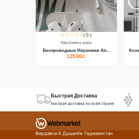
0 )
( 0 )
re
Electronics store
ики Air...
Беспроводные Наушники Air...
Кол
125.00с.
Быстрая Доставка
быстрая доставка по всей стране
Фирдавси 8 Душанбе Таджикистан