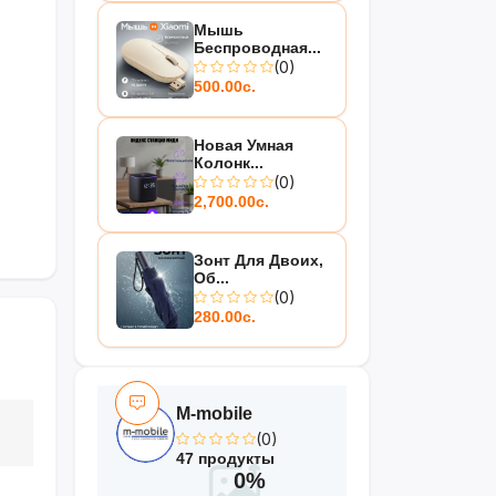
Мышь
Беспроводная...
(0)
500.00с.
Новая Умная
Колонк...
(0)
2,700.00с.
Зонт Для Двоих,
Об...
(0)
280.00с.
M-mobile
(0)
47 продукты
0%