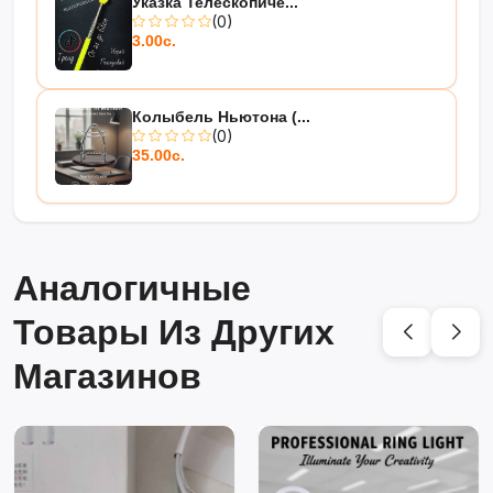
Указка Телескопиче...
(0)
3.00с.
Колыбель Ньютона (...
(0)
35.00с.
Аналогичные
Товары Из Других
Магазинов