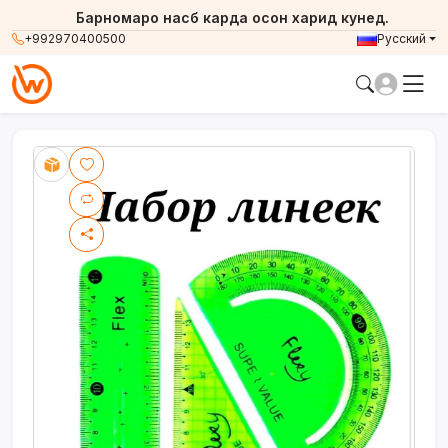
Барномаро насб карда осон харид кунед.
+992970400500
Русский