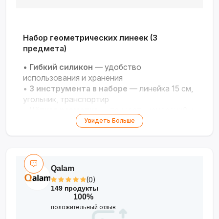
Набор геометрических линеек (3
предмета)
•
Гибкий силикон
— удобство
использования и хранения
•
3 инструмента в наборе
— линейка 15 см,
угольник, транспортир
•
Чёткая разметка
— точность измерений и
построений
Увидеть Больше
•
Безопасный материал
— подходит для
школьников и творчества
Qalam
(0)
149 продукты
100%
положительный отзыв